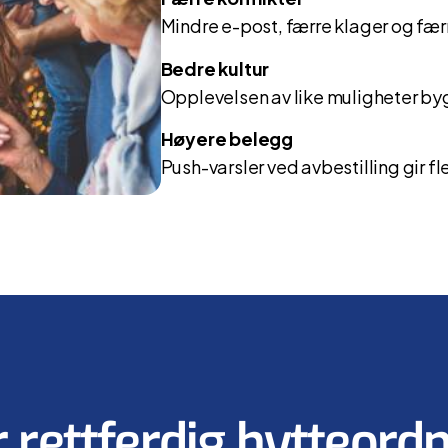
Mindre e-post, færre klager og fær
Bedre kultur
Opplevelsen av like muligheter bygg
Høyere belegg
Push-varsler ved avbestilling gir fl
r rettferdig hytteord