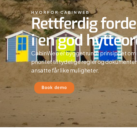
HVORFOR CABINWEB
Rettferdig forde
i en god hytteo
CabinWeb er bygget rundt prinsippet om r
prioritet til tydelige regler og dokumentert
ansatte får like muligheter.
Book demo