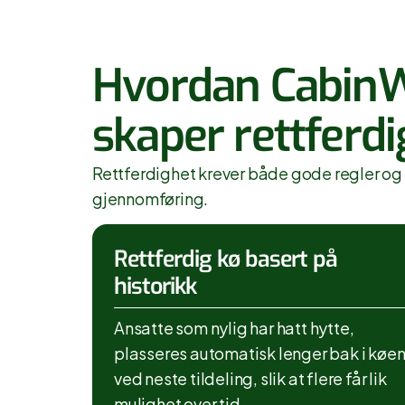
Hvordan Cabin
skaper rettferd
Rettferdighet krever både gode regler og
gjennomføring.
Rettferdig kø basert på
historikk
Ansatte som nylig har hatt hytte,
plasseres automatisk lenger bak i køe
ved neste tildeling, slik at flere får lik
mulighet over tid.