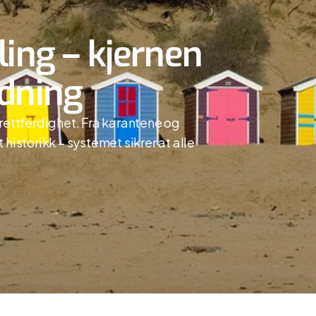
ling – kjernen
rdning
ettferdighet. Fra karantene og
 historikk – systemet sikrer at alle