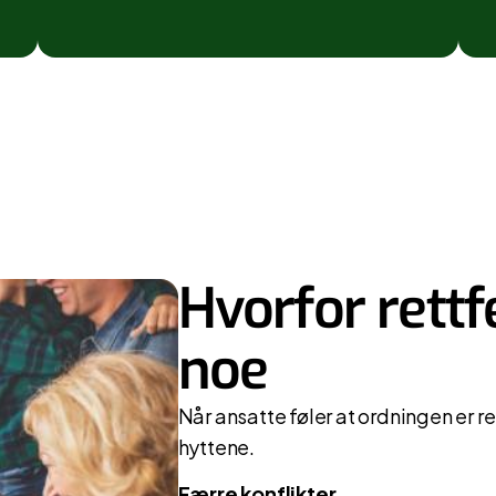
Hvorfor rettf
noe
Når ansatte føler at ordningen er rett
hyttene.
Færre konflikter