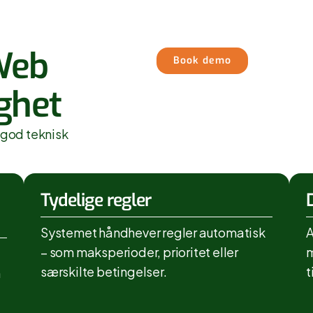
Web
Book demo
ighet
 god teknisk
Tydelige regler
Systemet håndhever regler automatisk
A
– som maksperioder, prioritet eller
m
særskilte betingelser.
t
n