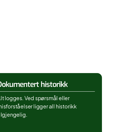
Dokumentert historikk
lt logges. Ved spørsmål eller
isforståelser ligger all historikk
ilgjengelig.