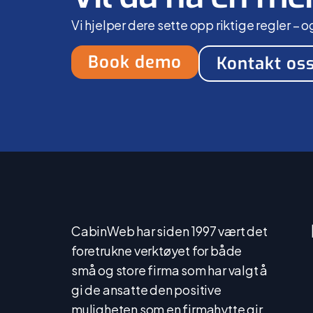
Vi hjelper dere sette opp riktige regler 
Book demo
Kontakt os
CabinWeb har siden 1997 vært det
foretrukne verktøyet for både
små og store firma som har valgt å
gi de ansatte den positive
muligheten som en firmahytte gir.