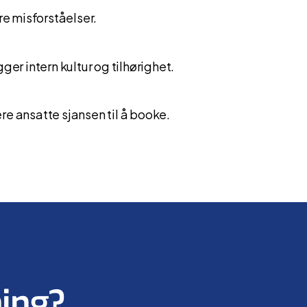
re misforståelser.
er intern kultur og tilhørighet.
ere ansatte sjansen til å booke.
ning?