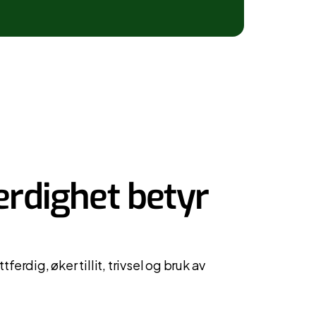
erdighet betyr
ferdig, øker tillit, trivsel og bruk av