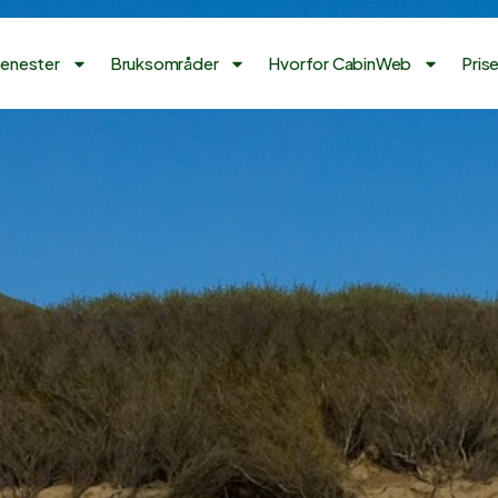
jenester
Bruksområder
Hvorfor CabinWeb
Prise