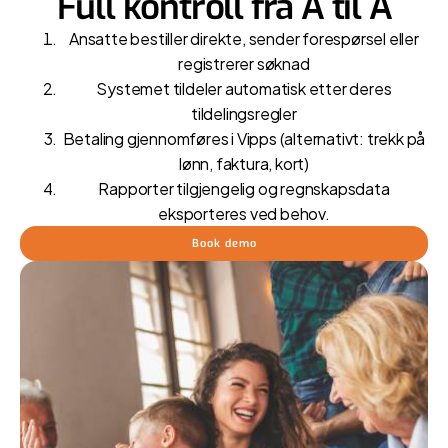
Full kontroll fra A til Å
Ansatte bestiller direkte, sender forespørsel eller
registrerer søknad
Systemet tildeler automatisk etter deres
tildelingsregler
Betaling gjennomføres i Vipps (alternativt: trekk på
lønn, faktura, kort)
Rapporter tilgjengelig og regnskapsdata
eksporteres ved behov.
Book demo