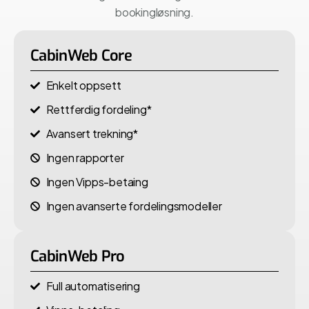
bookingløsning.
CabinWeb Core
Enkelt oppsett
Rettferdig fordeling*
Avansert trekning*
Ingen rapporter
Ingen Vipps-betaing
Ingen avanserte fordelingsmodeller
CabinWeb Pro
Full automatisering