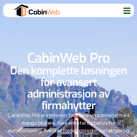
CabinWeb Pro
Den komplette løsningen
for avansert
administrasjon av
firmahytter
CabinWeb Pro er systemet for større virksomheter med
mange brukere, flere enheter og behov for
automatisering, fleksible fordelingsregler, betalinger og