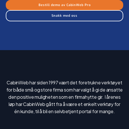
Bestill demo av CabinWeb Pro
Snakk med oss
CabinWeb har siden 1997 vært det foretrukne verktøyet
for både små og store firma som har valgt å gi de ansatte
den positive muligheten som en firmahytte gir. I årenes
løp har CabinWeb gått fra å være et enkelt verktøy for
én kunde, til å bli en selvbetjent portal for mange.