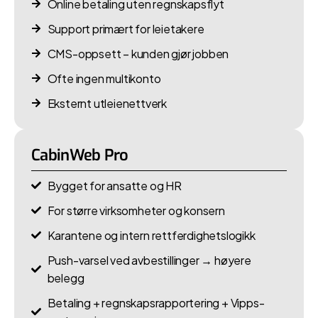
Online betaling uten regnskapsflyt
Support primært for leietakere
CMS-oppsett – kunden gjør jobben
Ofte ingen multikonto
Eksternt utleienettverk
CabinWeb Pro
Bygget for ansatte og HR
For større virksomheter og konsern
Karantene og intern rettferdighetslogikk
Push-varsel ved avbestillinger → høyere
belegg
Betaling + regnskapsrapportering + Vipps-