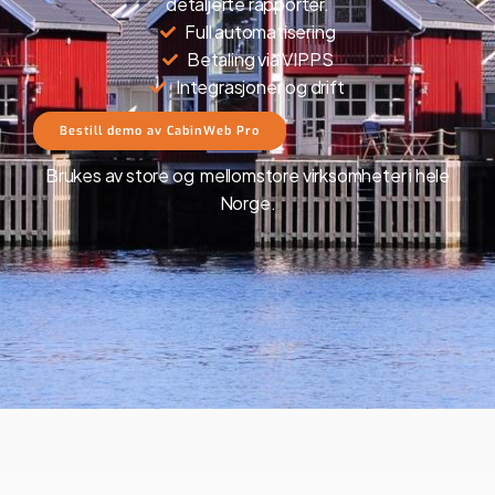
detaljerte rapporter.
Full automatisering
Betaling via VIPPS
Integrasjoner og drift
Bestill demo av CabinWeb Pro
Brukes av store og
mellomstore
virksomheter i hele
Norge.