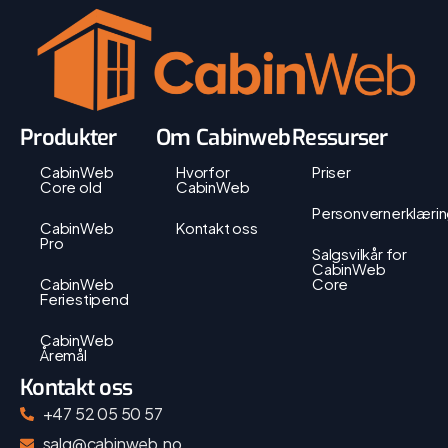
Produkter
Om Cabinweb
Ressurser
CabinWeb
Hvorfor
Priser
Core old
CabinWeb
Personvernerklæri
CabinWeb
Kontakt oss
Pro
Salgsvilkår for
CabinWeb
CabinWeb
Core
Feriestipend
CabinWeb
Åremål
Kontakt oss
+47 52 05 50 57
salg@cabinweb.no