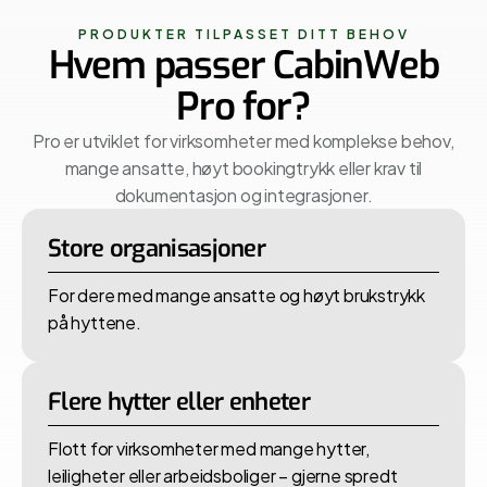
PRODUKTER TILPASSET DITT BEHOV
Hvem passer CabinWeb
Pro for?
Pro er utviklet for virksomheter med komplekse behov,
mange ansatte, høyt bookingtrykk eller krav til
dokumentasjon og integrasjoner.
Store organisasjoner
For dere med mange ansatte og høyt brukstrykk
på hyttene.
Flere hytter eller enheter
Flott for virksomheter med mange hytter,
leiligheter eller arbeidsboliger – gjerne spredt